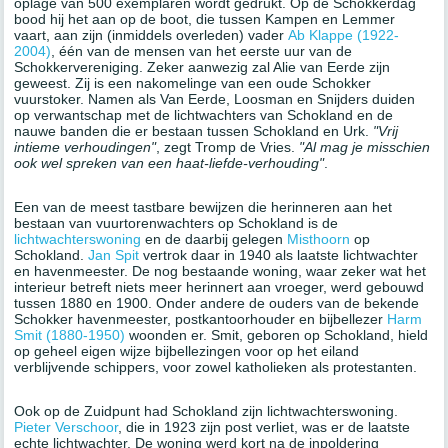
oplage van 500 exemplaren wordt gedrukt. Op de Schokkerdag
bood hij het aan op de boot, die tussen Kampen en Lemmer
vaart, aan zijn (inmiddels overleden) vader
Ab Klappe (1922-
2004)
, één van de mensen van het eerste uur van de
Schokkervereniging. Zeker aanwezig zal Alie van Eerde zijn
geweest. Zij is een nakomelinge van een oude Schokker
vuurstoker. Namen als Van Eerde, Loosman en Snijders duiden
op verwantschap met de lichtwachters van Schokland en de
nauwe banden die er bestaan tussen Schokland en Urk.
"Vrij
intieme verhoudingen"
, zegt Tromp de Vries.
"Al mag je misschien
ook wel spreken van een haat-liefde-verhouding"
.
Een van de meest tastbare bewijzen die herinneren aan het
bestaan van vuurtorenwachters op Schokland is de
lichtwachterswoning
en de daarbij gelegen
Misthoorn
op
Schokland.
Jan Spit
vertrok daar in 1940 als laatste lichtwachter
en havenmeester. De nog bestaande woning, waar zeker wat het
interieur betreft niets meer herinnert aan vroeger, werd gebouwd
tussen 1880 en 1900. Onder andere de ouders van de bekende
Schokker havenmeester, postkantoorhouder en bijbellezer
Harm
Smit (1880-1950)
woonden er. Smit, geboren op Schokland, hield
op geheel eigen wijze bijbellezingen voor op het eiland
verblijvende schippers, voor zowel katholieken als protestanten.
Ook op de Zuidpunt had Schokland zijn lichtwachterswoning.
Pieter Verschoor
, die in 1923 zijn post verliet, was er de laatste
echte lichtwachter. De woning werd kort na de inpoldering