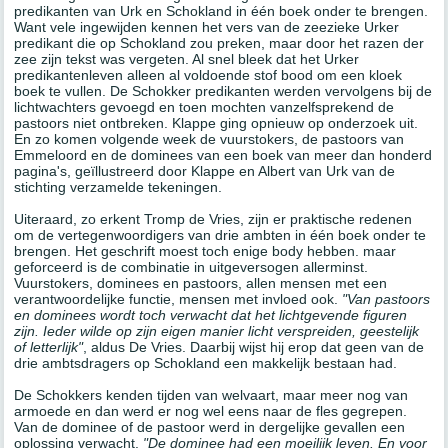
predikanten van Urk en Schokland in één boek onder te brengen.
Want vele ingewijden kennen het vers van de zeezieke Urker
predikant die op Schokland zou preken, maar door het razen der
zee zijn tekst was vergeten. Al snel bleek dat het Urker
predikantenleven alleen al voldoende stof bood om een kloek
boek te vullen. De Schokker predikanten werden vervolgens bij de
lichtwachters gevoegd en toen mochten vanzelfsprekend de
pastoors niet ontbreken. Klappe ging opnieuw op onderzoek uit.
En zo komen volgende week de vuurstokers, de pastoors van
Emmeloord en de dominees van een boek van meer dan honderd
pagina's, geïllustreerd door Klappe en
Albert van Urk van
de
stichting verzamelde tekeningen.
Uiteraard, zo erkent Tromp de Vries, zijn er praktische redenen
om de vertegenwoordigers van drie ambten in één boek onder te
brengen. Het geschrift moest toch enige body hebben. maar
geforceerd is de combinatie in uitgeversogen allerminst.
Vuurstokers, dominees en pastoors, allen mensen met een
verantwoordelijke functie, mensen met invloed ook.
"Van pastoors
en dominees wordt toch verwacht dat het lichtgevende figuren
zijn. Ieder wilde op zijn eigen manier licht verspreiden, geestelijk
of letterlijk"
, aldus De Vries. Daarbij wijst hij erop dat geen van de
drie ambtsdragers op Schokland een makkelijk bestaan had.
De Schokkers kenden tijden van welvaart, maar meer nog van
armoede en dan werd er nog wel eens naar de fles gegrepen.
Van de dominee of de pastoor werd in dergelijke gevallen een
oplossing verwacht.
"De dominee had een moeilijk leven. En voor