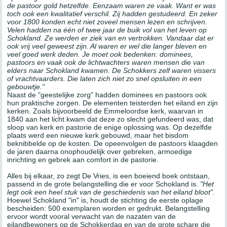
de pastoor gold hetzelfde. Eenzaam waren ze vaak. Want er was
toch ook een kwalitatief verschil. Zij hadden gestudeerd. En zeker
voor 1800 konden echt niet zoveel mensen lezen en schrijven.
Velen hadden na één of twee jaar de buik vol van het leven op
Schokland. Ze werden er ziek van en vertrokken. Vandaar dat er
ook vrij veel geweest zijn. Al waren er wel die langer bleven en
veel goed werk deden. Je moet ook bedenken: dominees,
pastoors en vaak ook de lichtwachters waren mensen die van
elders naar Schokland kwamen. De Schokkers zelf waren vissers
of vrachtvaarders. Die laten zich niet zo snel opsluiten in een
gebouwtje."
Naast de "geestelijke zorg" hadden dominees en pastoors ook
hun praktische zorgen. De elementen teisterden het eiland en zijn
kerken. Zoals bijvoorbeeld de Emmeloordse kerk, waarvan in
1840 aan het licht kwam dat deze zo slecht gefundeerd was, dat
sloop van kerk en pastorie de enige oplossing was. Op dezelfde
plaats werd een nieuwe kerk gebouwd, maar het bisdom
beknibbelde op de kosten. De opeenvolgen de pastoors klaagden
de jaren daarna onophoudelijk over gebreken, armoedige
inrichting en gebrek aan comfort in de pastorie.
Alles bij elkaar, zo zegt De Vries, is een boeiend boek ontstaan,
passend in de grote belangstelling die er voor Schokland is.
"Het
legt ook een heel stuk van de geschiedenis van het eiland bloot"
.
Hoewel Schokland "in" is, houdt de stichting de eerste oplage
bescheiden: 500 exemplaren worden er gedrukt. Belangstelling
ervoor wordt vooral verwacht van de nazaten van de
eilandbewoners op de Schokkerdag en van de grote schare die