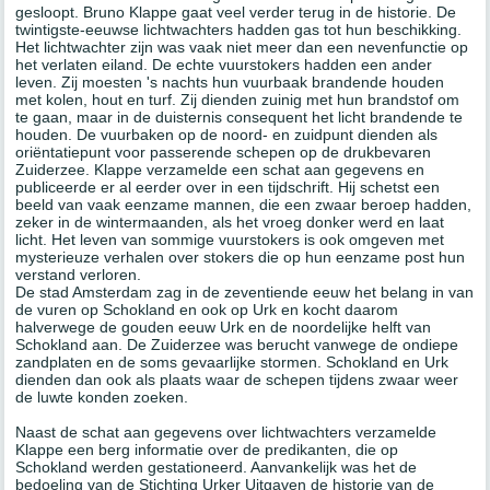
gesloopt.
Bruno Klappe
gaat veel verder terug in de historie. De
twintigste-eeuwse lichtwachters hadden gas tot hun beschikking.
Het lichtwachter zijn was vaak niet meer dan een nevenfunctie op
het verlaten eiland. De echte vuurstokers hadden een ander
leven. Zij moesten 's nachts hun vuurbaak brandende houden
met kolen, hout en turf. Zij dienden zuinig met hun brandstof om
te gaan, maar in de duisternis consequent het licht brandende te
houden. De vuurbaken op de noord- en zuidpunt dienden als
oriëntatiepunt voor passerende schepen op de drukbevaren
Zuiderzee. Klappe verzamelde een schat aan gegevens en
publiceerde er al eerder over in een tijdschrift. Hij schetst een
beeld van vaak eenzame mannen, die een zwaar beroep hadden,
zeker in de wintermaanden, als het vroeg donker werd en laat
licht. Het leven van sommige vuurstokers is ook omgeven met
mysterieuze verhalen over stokers die op hun eenzame post hun
verstand verloren.
De stad Amsterdam zag in de zeventiende eeuw het belang in van
de vuren op Schokland en ook op Urk en kocht daarom
halverwege de gouden eeuw Urk en de noordelijke helft van
Schokland aan. De Zuiderzee was berucht vanwege de ondiepe
zandplaten en de soms gevaarlijke stormen. Schokland en Urk
dienden dan ook als plaats waar de schepen tijdens zwaar weer
de luwte konden zoeken.
Naast de schat aan gegevens over lichtwachters verzamelde
Klappe een berg informatie over de predikanten, die op
Schokland werden gestationeerd. Aanvankelijk was het de
bedoeling van de Stichting Urker Uitgaven de historie van de