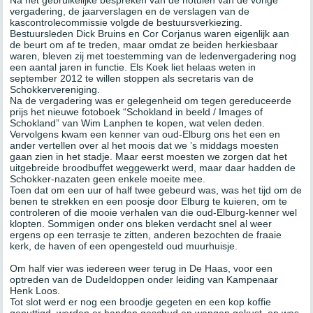
Na het gebruikelijke bespreken van de notulen van de vorige
vergadering, de jaarverslagen en de verslagen van de
kascontrolecommissie volgde de bestuursverkiezing.
Bestuursleden Dick Bruins en Cor Corjanus waren eigenlijk aan
de beurt om af te treden, maar omdat ze beiden herkiesbaar
waren, bleven zij met toestemming van de ledenvergadering nog
een aantal jaren in functie. Els Koek liet helaas weten in
september 2012 te willen stoppen als secretaris van de
Schokkervereniging.
Na de vergadering was er gelegenheid om tegen gereduceerde
prijs het nieuwe fotoboek “Schokland in beeld / Images of
Schokland” van Wim Lanphen te kopen, wat velen deden.
Vervolgens kwam een kenner van oud-Elburg ons het een en
ander vertellen over al het moois dat we ’s middags moesten
gaan zien in het stadje. Maar eerst moesten we zorgen dat het
uitgebreide broodbuffet weggewerkt werd, maar daar hadden de
Schokker-nazaten geen enkele moeite mee.
Toen dat om een uur of half twee gebeurd was, was het tijd om de
benen te strekken en een poosje door Elburg te kuieren, om te
controleren of die mooie verhalen van die oud-Elburg-kenner wel
klopten. Sommigen onder ons bleken verdacht snel al weer
ergens op een terrasje te zitten, anderen bezochten de fraaie
kerk, de haven of een opengesteld oud muurhuisje.
Om half vier was iedereen weer terug in De Haas, voor een
optreden van de Dudeldoppen onder leiding van Kampenaar
Henk Loos.
Tot slot werd er nog een broodje gegeten en een kop koffie