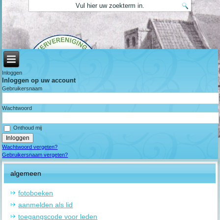
Inloggen
Inloggen op uw account
Gebruikersnaam
Wachtwoord
Onthoud mij
Wachtwoord vergeten?
Gebruikersnaam vergeten?
algemeen
fotoboeken
aanmelden als lid
toegangscode voor leden