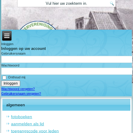
Inloggen
Inloggen op uw account
Gebruikersnaam
Wachtwoord
Onthoud mij
Wachtwoord vergeten?
Gebruikersnaam vergeten?
algemeen
fotoboeken
aanmelden als lid
toegangscode voor leden