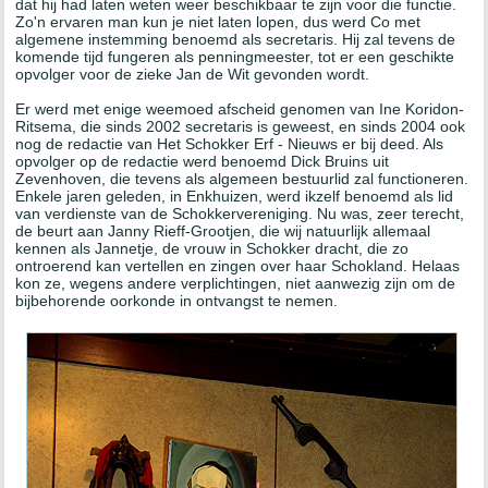
dat hij had laten weten weer beschikbaar te zijn voor die functie.
Zo'n ervaren man kun je niet laten lopen, dus werd Co met
algemene instemming benoemd als secretaris. Hij zal tevens de
komende tijd fungeren als penningmeester, tot er een geschikte
opvolger voor de zieke Jan de Wit gevonden wordt.
Er werd met enige weemoed afscheid genomen van Ine Koridon-
Ritsema, die sinds 2002 secretaris is geweest, en sinds 2004 ook
nog de redactie van Het Schokker Erf - Nieuws er bij deed. Als
opvolger op de redactie werd benoemd Dick Bruins uit
Zevenhoven, die tevens als algemeen bestuurlid zal functioneren.
Enkele jaren geleden, in Enkhuizen, werd ikzelf benoemd als lid
van verdienste van de Schokkervereniging. Nu was, zeer terecht,
de beurt aan Janny Rieff-Grootjen, die wij natuurlijk allemaal
kennen als Jannetje, de vrouw in Schokker dracht, die zo
ontroerend kan vertellen en zingen over haar Schokland. Helaas
kon ze, wegens andere verplichtingen, niet aanwezig zijn om de
bijbehorende oorkonde in ontvangst te nemen.