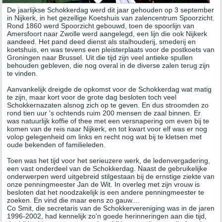
De jaarlijkse Schokkerdag werd dit jaar gehouden op 3 september
in Nijkerk, in het gezellige Koetshuis van zalencentrum Spoorzicht.
Rond 1860 werd Spoorzicht gebouwd, toen de spoorlijn van
Amersfoort naar Zwolle werd aangelegd, een lijn die ook Nijkerk
aandeed. Het pand deed dienst als stalhouderij, smederij en
koetshuis, en was tevens een pleisterplaats voor de postkoets van
Groningen naar Brussel. Uit die tijd zijn veel antieke spullen
behouden gebleven, die nog overal in de diverse zalen terug zijn
te vinden.
Aanvankelijk dreigde de opkomst voor de Schokkerdag wat matig
te zijn, maar kort voor de grote dag besloten toch veel
Schokkernazaten alsnog zich op te geven. En dus stroomden zo
rond tien uur 's ochtends ruim 200 mensen de zaal binnen. Er
was natuurlijk koffie of thee met een versnapering om even bij te
komen van de reis naar Nijkerk, en tot kwart voor elf was er nog
volop gelegenheid om links en recht nog wat bij te kletsen met
oude bekenden of familieleden.
Toen was het tijd voor het serieuzere werk, de ledenvergadering,
een vast onderdeel van de Schokkerdag. Naast de gebruikelijke
onderwerpen werd uitgebreid stilgestaan bij de ernstige ziekte van
onze penningmeester Jan de Wit. In overleg met zijn vrouw is
besloten dat het noodzakelijk is een andere penningmeester te
zoeken. En vind die maar eens zo gauw....
Co Smit, die secretaris van de Schokkervereniging was in de jaren
1996-2002, had kennelijk zo'n goede herinneringen aan die tijd,