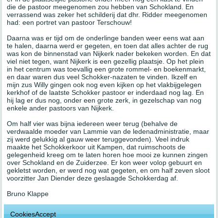
die de pastoor meegenomen zou hebben van Schokland. En
verrassend was zeker het schilderij dat dhr. Ridder meegenomen
had: een portret van pastoor Terschouw!
Daarna was er tijd om de onderlinge banden weer eens wat aan
te halen, daarna werd er gegeten, en toen dat alles achter de rug
was kon de binnenstad van Nijkerk nader bekeken worden. En dat
viel niet tegen, want Nijkerk is een gezellig plaatsje. Op het plein
in het centrum was toevallig een grote rommel- en boekenmarkt,
en daar waren dus veel Schokker-nazaten te vinden. Ikzelf en
mijn zus Willy gingen ook nog even kijken op het vlakbijgelegen
kerkhof of de laatste Schokker pastoor er inderdaad nog lag. En
hij lag er dus nog, onder een grote zerk, in gezelschap van nog
enkele ander pastoors van Nijkerk.
Om half vier was bijna iedereen weer terug (behalve de
verdwaalde moeder van Lammie van de ledenadministratie, maar
zij werd gelukkig al gauw weer teruggevonden). Veel indruk
maakte het Schokkerkoor uit Kampen, dat ruimschoots de
gelegenheid kreeg om te laten horen hoe mooi ze kunnen zingen
over Schokland en de Zuiderzee. Er kon weer volop gebuurt en
gekletst worden, er werd nog wat gegeten, en om half zeven sloot
voorzitter Jan Diender deze geslaagde Schokkerdag af.
Bruno Klappe
CookiesAccept