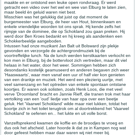
maakte en er ontstond een leuke open rondvraag. Er werd
getracht een video over het wel en wee van Elburg te laten zien,
maar beeld èn geluid waren niet best.
Misschien was het gelukkig dat juist op dat moment de
burgemeester van Elburg, de heer van Hout, binnenkwam en
enkele vriendelijke woorden tot ons sprak. Hij kende zelfs het
rijmpje van de dominee, die op Schokland zou gaan preken. Hij
werd door Ben Kroes bedankt en hij kreeg als aandenken een
Schokkerbeeldje aangeboden.
Intussen had onze muzikant Jan Balt uit Bolsward zijn plekje
gevonden en verzorgde de achtergrondmuziek bij de
voortreffelijke lunch. Na de lunch werden kerstkaarten verkocht en
kon men in Elburg, bij de bottervloot zich vertreden, maar dit viel
helaas in het water, door het weer. Sommigen hebben zich
desondanks kostelijk geamuseerd en anderen begaven zich weer
'Haaswaarts', waar men vanaf een uur of half vier kon genieten
van een drankje en muziek. Het werd een plezierig uurtje, met
veel samenzang en het optreden van enkele spontaan ontstane
koortjes. Er waren ook solisten, zoals Henk Loos, die met veel
verve 'Droomland' bracht en Jannie Rieff, die tranen trok met haar
vertolking van een 'oud' liedje van haar opa over een beetje
geluk. Het 'Vaarwel Schokland' wilde maar niet lukken, totdat het
koortje zich in het toilet terugtrok om al doortrekkend het 'Vaarwel
Schokland' te oefenen en... het lukte en uit volle borst.
Vanzelfsprekend kwamen de koffie en de broodjes te vroeg en
dus ook het afscheid. Later hoorde ik dat ze in Kampen nog wat
door gefeest hebben maar daar waren wij niet meer bij.