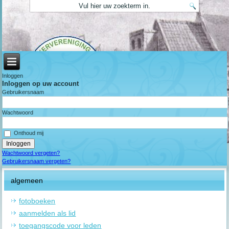
Inloggen
Inloggen op uw account
Gebruikersnaam
Wachtwoord
Onthoud mij
Wachtwoord vergeten?
Gebruikersnaam vergeten?
algemeen
fotoboeken
aanmelden als lid
toegangscode voor leden