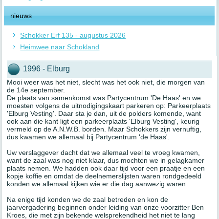
nieuws
Schokker Erf 135 - augustus 2026
Heimwee naar Schokland
1996 - Elburg
Mooi weer was het niet, slecht was het ook niet, die morgen van
de 14e september.
De plaats van samenkomst was Partycentrum 'De Haas' en we
moesten volgens de uitnodigingskaart parkeren op: Parkeerplaats
'Elburg Vesting'. Daar sta je dan, uit de polders komende, want
ook aan die kant ligt een parkeerplaats 'Elburg Vesting', keurig
vermeld op de A.N.W.B. borden. Maar Schokkers zijn vernuftig,
dus kwamen we allemaal bij Partycentrum 'de Haas'.
Uw verslaggever dacht dat we allemaal veel te vroeg kwamen,
want de zaal was nog niet klaar, dus mochten we in gelagkamer
plaats nemen. We hadden ook daar tijd voor een praatje en een
kopje koffie en omdat de deelnemerslijsten waren rondgedeeld
konden we allemaal kijken wie er die dag aanwezig waren.
Na enige tijd konden we de zaal betreden en kon de
jaarvergadering beginnen onder leiding van onze voorzitter Ben
Kroes, die met zijn bekende welsprekendheid het niet te lang