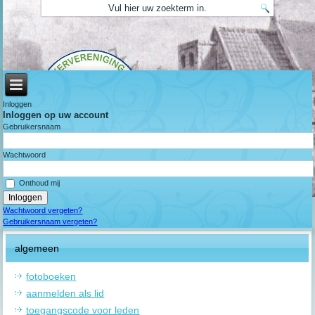
Inloggen
Inloggen op uw account
Gebruikersnaam
Wachtwoord
Onthoud mij
Wachtwoord vergeten?
Gebruikersnaam vergeten?
algemeen
fotoboeken
aanmelden als lid
toegangscode voor leden