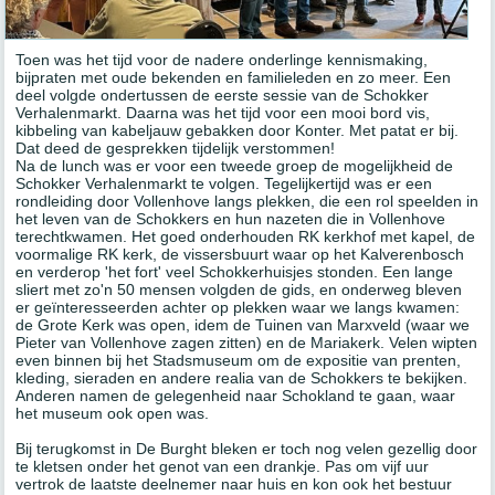
Toen was het tijd voor de nadere onderlinge kennismaking,
bijpraten met oude bekenden en familieleden en zo meer. Een
deel volgde ondertussen de eerste sessie van de Schokker
Verhalenmarkt. Daarna was het tijd voor een mooi bord vis,
kibbeling van kabeljauw gebakken door Konter. Met patat er bij.
Dat deed de gesprekken tijdelijk verstommen!
Na de lunch was er voor een tweede groep de mogelijkheid de
Schokker Verhalenmarkt te volgen. Tegelijkertijd was er een
rondleiding door Vollenhove langs plekken, die een rol speelden in
het leven van de Schokkers en hun nazeten die in Vollenhove
terechtkwamen. Het goed onderhouden RK kerkhof met kapel, de
voormalige RK kerk, de vissersbuurt waar op het Kalverenbosch
en verderop 'het fort' veel Schokkerhuisjes stonden. Een lange
sliert met zo'n 50 mensen volgden de gids, en onderweg bleven
er geïnteresseerden achter op plekken waar we langs kwamen:
de Grote Kerk was open, idem de Tuinen van Marxveld (waar we
Pieter van Vollenhove zagen zitten) en de Mariakerk. Velen wipten
even binnen bij het Stadsmuseum om de expositie van prenten,
kleding, sieraden en andere realia van de Schokkers te bekijken.
Anderen namen de gelegenheid naar Schokland te gaan, waar
het museum ook open was.
Bij terugkomst in De Burght bleken er toch nog velen gezellig door
te kletsen onder het genot van een drankje. Pas om vijf uur
vertrok de laatste deelnemer naar huis en kon ook het bestuur