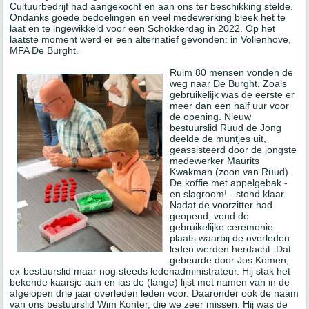
Cultuurbedrijf had aangekocht en aan ons ter beschikking stelde.
Ondanks goede bedoelingen en veel medewerking bleek het te
laat en te ingewikkeld voor een Schokkerdag in 2022. Op het
laatste moment werd er een alternatief gevonden: in Vollenhove,
MFA De Burght.
Ruim 80 mensen vonden de
weg naar De Burght. Zoals
gebruikelijk was de eerste er
meer dan een half uur voor
de opening. Nieuw
bestuurslid Ruud de Jong
deelde de muntjes uit,
geassisteerd door de jongste
medewerker Maurits
Kwakman (zoon van Ruud).
De koffie met appelgebak -
en slagroom! - stond klaar.
Nadat de voorzitter had
geopend, vond de
gebruikelijke ceremonie
plaats waarbij de overleden
leden werden herdacht. Dat
gebeurde door Jos Komen,
ex-bestuurslid maar nog steeds ledenadministrateur. Hij stak het
bekende kaarsje aan en las de (lange) lijst met namen van in de
afgelopen drie jaar overleden leden voor. Daaronder ook de naam
van ons bestuurslid Wim Konter, die we zeer missen. Hij was de