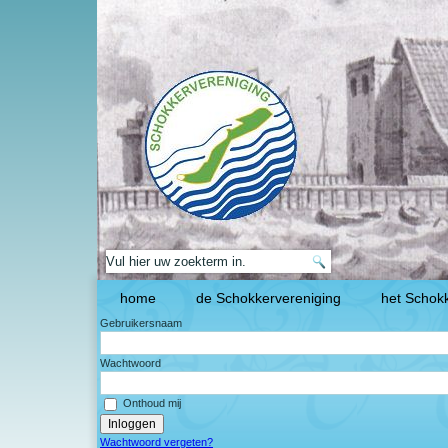
home
de Schokkervereniging
het Schokk
Gebruikersnaam
Wachtwoord
Onthoud mij
Wachtwoord vergeten?