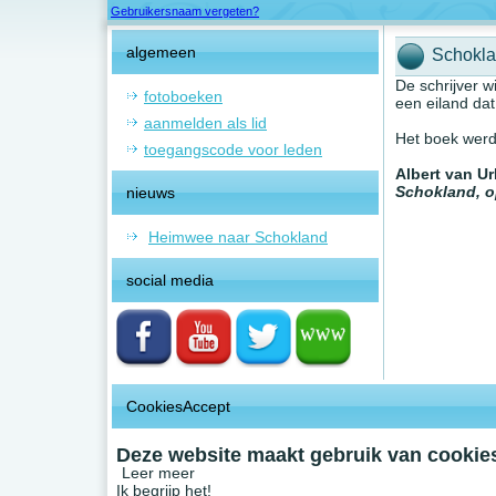
Gebruikersnaam vergeten?
algemeen
Schoklan
De schrijver wi
fotoboeken
een eiland dat
aanmelden als lid
Het boek werd
toegangscode voor leden
Albert van Ur
Schokland, o
nieuws
Heimwee naar Schokland
social media
CookiesAccept
Deze website maakt gebruik van cookies
Leer meer
Ik begrijp het!