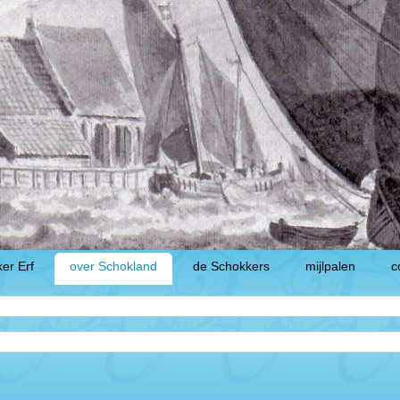
er Erf
over Schokland
de Schokkers
mijlpalen
c