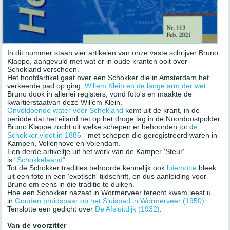
In dit nummer staan vier artikelen van onze vaste schrijver Bruno
Klappe, aangevuld met wat er in oude kranten ooit over
Schokland verscheen.
Het hoofdartikel gaat over een Schokker die in Amsterdam het
verkeerde pad op ging,
Willem Klein en de lange arm der wet
.
Bruno dook in allerlei registers, vond foto's en maakte de
kwartierstaatvan deze Willem Klein.
Onvoldoende water voor Schokland
komt uit de krant, in de
periode dat het eiland net op het droge lag in de Noordoostpolder.
Bruno Klappe zocht uit welke schepen er behoorden tot d
e
Schokker vloot in 1886
- met schepen die geregistreerd waren in
Kampen, Vollenhove en Volendam.
Een derde artikeltje uit het werk van de Kamper 'Steur'
is
“Schokkelaand”
.
Tot de Schokker tradities behoorde kennelijk ook
luiemotte
bleek
uit een foto in een 'exotisch' tijdschrift, en dus aanleiding voor
Bruno om eens in die traditie te duiken.
Hoe een Schokker nazaat in Wormerveer terecht kwam leest u
in
Gouden bruidspaar op het Sluispad in Wormerveer (1950)
.
Tenslotte een gedicht over
De Afsluitdijk (1932)
.
Van de voorzitter