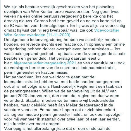
We zijn als bestuur vreselijk geschrokken van het plotseling
overlijden van Wim Konter, onze vicevoorzitter. Nog geen twee
weken na een online bestuursvergadering bereikte ons het
droevig nieuws. Corona had hem geveld en na een korte tijd op
de IC was het voor hem afgelopen. En hij was altijd zo voorzichtig
omdat hij wist dat hij erg kwetsbaar was. zie ook
Vicevoorzitter
Wim Konter overleden (11-11-2020)
De algemene ledenvergadering hebben we schriftelijk moeten
houden, en leverde slechts één reactie op. In opnieuw een online
vergadering hebben de vier overgebleven bestuursleden – Jos
was zoals gepland gestopt – op basis van de voorliggende situatie
besloten en gehandeld. Het verslag daarvan leest u
hier:
Algemene ledenvergadering 2021
en van daaruit kunt u ook
de verslagen bereiken van de secretaris, ledenadministratie,
penningmeester en kascommissie.
Het aanbod van Jos om wel door te gaan met de
ledenadministratie hebben we met beide handen aangegrepen,
ook al is het volgens ons Huishoudelijk Reglement een taak van
de penningmeester. Willen we de aanbeveling uit de ALV van
januari 2020 doorvoeren, dan moet dat reglement dus worden
veranderd. Statutair moeten we tenminste vijf bestuursleden
hebben, maar gelukkig heeft Jan Meijer desgevraagd in de
vacature voorzien. En nu maar hopen dat er zich binnenkort
alsnog een nieuwe penningmeester meldt, en ook een opvolger
voor mij wanneer ik statutair over twee jaar, of een jaar eerder,
mijn functie over moet dragen.
Voorlopig is het allerbelangrijkste dat er een einde aan de