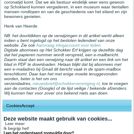
coronatijd komt. Dat we als bestuur eindelijk weer eens gewoon
op Schokland kunnen vergaderen, in een museum waar tientallen
mensen rondlopen en van de geschiedenis van het eiland en zijn
bewoners genieten.
Henk van Heerde
NB: het doorklikken op de verwijzingen in dit artikel werkt alleen
indien u bent ingelogd op het besloten ledendeel van onze
website. Zie ook
Aanvraag inlogaccount voor leden
Digitale abonnees op Het Schokker Erf krijgen op dezelfde dag
dat het papieren nummer wordt verspreid, een e-mailbericht.
Daarin staat dan een verwijzing naar dit artikel en een link om het
blad in PDF te downloaden. Helaas blijkt dat bij abonnees met
een e-mailadres bij Gmail dit bericht vaak in de spam-mailbox
terechtkomt. Daar kan het met enige moeite teruggevonden
worden, beter is het om ons
verzendadres,
nieuwsbrief@schokkervereniging.nl
, toe te voegen
aan de contacten (Google) of de lijst veilige / bekende afzenders.
Wij kunnen hier voor zover ons bekend niets aan doen.
CookiesAccept
Deze website maakt gebruik van cookies...
Leer meer
Ik begrijp het!
Lees het onderstaand zorgvuldig door!!