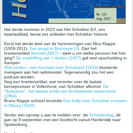
Het derde nummer in 2023 van Het Schokker Erf, ons
kwartaalblad, bevat zes artikelen met Schokker historie.
Eerst het derde deel van de herinneringen van Nico Klappe
(1928-2011):
Een jeugd in Brunnepe (3)
. Dan het
krantenartikel
Vermist (1857)
- weet u om welke persoon het hier
ging?
De ontploffing van ’t Verken (1927)
gaf veel opschudding in
Kampen.
Drie centen - een hoorspel over Schokland (1933)
kluisterde
menigeen aan het radiotoestel. Tegenwoordig zou het een
podcast worden.
Nog een krantenartikel, wat recenter over de laatste
beroepsvisser in Vollenhove, van Schokker afkomst:
De
“Boekanier”, het laatste schip van de bloeiende vissersvloot
(1964)
Bruno Klappe schreef tenslotte
Een hofje voor Schokker vrouwen
in Elburg (1549).
Verder een oproep u aan te melden voor de
Schokkerdag
, dit
jaar op 9 september met een boottocht vanuit Harderwijk naar
Spakenburg.