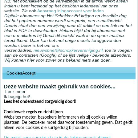
NB: het doorklikken op de verwijzingen in dit artikel werkt alleen
indien u bent ingelogd op het besloten ledendeel van onze
website. Zie ook
Aanvraag inlogaccount voor leden
Digitale abonnees op Het Schokker Erf krijgen op dezelfde dag
dat het papieren nummer wordt verspreid, een e-mailbericht.
Daarin staat dan een verwijzing naar dit artikel en een link om het
blad in PDF te downloaden. Helaas blijkt dat bij abonnees met
een e-mailadres bij Gmail dit bericht vaak in de spam-mailbox
terechtkomt. Daar kan het met enige moeite teruggevonden
worden, beter is het om ons
verzendadres,
nieuwsbrief@schokkervereniging.nl
, toe te voegen
aan de contacten (Google) of de lijst veilige / bekende afzenders.
Wij kunnen hier voor zover ons bekend niets aan doen.
CookiesAccept
Deze website maakt gebruik van cookies...
Leer meer
Ik begrijp het!
Lees het onderstaand zorgvuldig door!!
Cookiewet: regels en richtlijnen
Websites moeten bezoekers informeren als zij cookies willen
plaatsen. De bezoeker moet daarvoor toestemming geven. Dat geldt
alleen voor cookies die surfgedrag bijhouden.
De regels voor cookies staan in de Telecommunicatiewet.