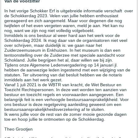
Van de voorzitter
In het vorige Schokker Erf is uitgebreide informatie verschaft over
de Schokkerdag 2023. Velen van jullie hebben enthousiast
gereageerd en zich aangemeld. Maar voor degenen die nog
twijfelen of het even vergeten waren, meld je aan. Het kan nu
nog, want we zijn nog niet volledig volgeboekt.
Inmiddels is ons bestuur al weer hard aan het werk voor de
Schokkerdag 2024. Ik mag daar van de organisatoren niet veel
over schrijven, maar duidelijk is: we gaan naar het
Zuiderzeemuseum in Enkhuizen. In het museum is dan een
tentoonstelling over de Zuiderzee met speciale aandacht voor
Schokland. Jullie begrijpen het al, daar willen we bij zijn.
Tijdens onze Algemene Ledenvergadering op 14 januari jl.
hebben de aanwezige leden ingestemd met een wijziging van de
statuten. Ter uitvoering van dat besluit hebben we de notaris
inmiddels aan het werk gezet.
Vanaf 1 juli 2021 is de WBTR van kracht, de Wet Bestuur en
Toezicht Rechtspersonen. In deze wet worden ten aanzien van
bestuur en toezicht regels en voorwaarden aangegeven. Een
belangrijk feit is een verhoogde bestuursaansprakelijkheid. Voor
ons bestuur is deze regelgeving aanleiding geweest om een
bestuursaansprakelijkheidsverzekering af te sluiten.
Ik wens jullie voor de rest van de zomer mooie gezonde dagen
toe en hoop jullie te ontmoeten op de Schokkerdag.
Theo Grootjen