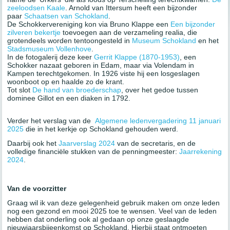
zeeloodsen Kaale
. Arnold van Ittersum heeft een bijzonder
paar
Schaatsen van Schokland
.
De Schokkervereniging kon via Bruno Klappe een
Een bijzonder
zilveren bekertje
toevoegen aan de verzameling realia, die
grotendeels worden tentoongesteld in
Museum Schokland
en het
Stadsmuseum Vollenhove
.
In de fotogalerij deze keer
Gerrit Klappe (1870-1953)
, een
Schokker nazaat geboren in Edam, maar via Volendam in
Kampen terechtgekomen. In 1926 viste hij een losgeslagen
woonboot op en haalde zo de krant.
Tot slot
De hand van broederschap
, over het gedoe tussen
dominee Gillot en een diaken in 1792.
Verder het verslag van de
Algemene ledenvergadering 11 januari
2025
die in het kerkje op Schokland gehouden werd.
Daarbij ook het
Jaarverslag 2024
van de secretaris, en de
volledige financiële stukken van de penningmeester:
Jaarrekening
2024
.
Van de voorzitter
Graag wil ik van deze gelegenheid gebruik maken om onze leden
nog een gezond en mooi 2025 toe te wensen. Veel van de leden
hebben dat onderling ook al gedaan op onze geslaagde
nieuwjaarsbijeenkomst op Schokland. Hierbij staat ontmoeten