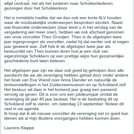
altijd centraal, net als het luisteren naar Schokkerliederen
gezongen door het Schokkerkoor.
Het is inmiddels traditie dat we dan ook een korte ALV houden
waar de noodzakelijke onderwerpen besproken worden. Naast
wat financiële onderwerpen (daar leest u in het verslag van de
vergadering wel meer over), hebben we ook afscheid genomen
van onze voorzitter Theo Grootjen. Theo is de afgelopen twee
jaar ingesprongen als voorzitter, nadat hij dat eerder ook al negen
jaar geweest was. Zelf heb ik de afgelopen twee jaar als
bestuurslid van Theo kunnen leren hoe je een club van
eigenzinnige Schokkers op een prettige wijze hun gezamenlijke
geschiedenis kunt laten beleven.
Het afgelopen jaar zijn we daar ook goed bij geholpen door alle
aandacht die we als vereniging hebben gehad door onder andere
het boek van Eva Vriend over Anna Diender en natuurlijk de
tentoonstellingen in het Zuiderzeemuseum en op Schokland zelf.
Het bestuur wil daar in het komend jaar graag een passend
vervolg op geven. Dit is voor ons een jubileumjaar omdat de
vereniging dit jaar 40 jaar bestaat. Het is de bedoeling dit op
Schokland zelf te vieren, om zaterdag 13 september. Noteer dit
vast in uw agenda.
Ik hoop dat ik als nieuwe voorzitter de vereniging net zo goed kan
dienen als al mijn illustere voorgangers hebben kunnen doen.
Laurens Klappe