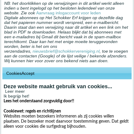
NB: het doorklikken op de verwijzingen in dit artikel werkt alleen
indien u bent ingelogd op het besloten ledendeel van onze
website. Zie ook
Aanvraag inlogaccount voor leden
Digitale abonnees op Het Schokker Erf krijgen op dezelfde dag
dat het papieren nummer wordt verspreid, een e-mailbericht.
Daarin staat dan een verwijzing naar dit artikel en een link om het
blad in PDF te downloaden. Helaas blijkt dat bij abonnees met
een e-mailadres bij Gmail dit bericht vaak in de spam-mailbox
terechtkomt. Daar kan het met enige moeite teruggevonden
worden, beter is het om ons
verzendadres,
nieuwsbrief@schokkervereniging.nl
, toe te voegen
aan de contacten (Google) of de lijst veilige / bekende afzenders.
Wij kunnen hier voor zover ons bekend niets aan doen.
CookiesAccept
Deze website maakt gebruik van cookies...
Leer meer
Ik begrijp het!
Lees het onderstaand zorgvuldig door!!
Cookiewet: regels en richtlijnen
Websites moeten bezoekers informeren als zij cookies willen
plaatsen. De bezoeker moet daarvoor toestemming geven. Dat geldt
alleen voor cookies die surfgedrag bijhouden.