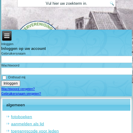
Inloggen
Inloggen op uw account
Gebruikersnaam
Wachtwoord
Onthoud mij
Wachtwoord vergeten?
Gebruikersnaam vergeten?
algemeen
fotoboeken
aanmelden als lid
toegangscode voor leden