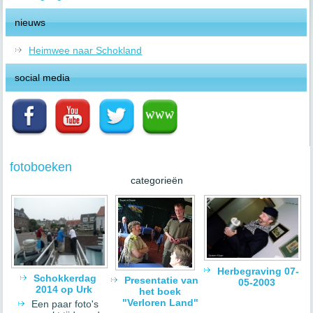
nieuws
Heimwee naar Schokland
social media
fotoboeken
categorieën
Herbegraving 07-
Schokkerdag
Presentatie van
05-2003
2014 op Urk
het boek
"Verloren Land"
Een paar foto's