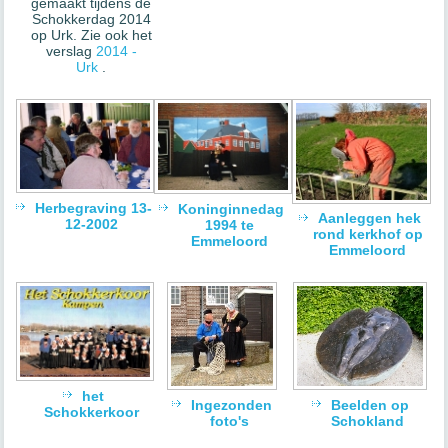
gemaakt tijdens de
Schokkerdag 2014
op Urk. Zie ook het
verslag
2014 -
Urk
.
Herbegraving 13-
Koninginnedag
Aanleggen hek
12-2002
1994 te
rond kerkhof op
Emmeloord
Emmeloord
het
Ingezonden
Beelden op
Schokkerkoor
foto's
Schokland