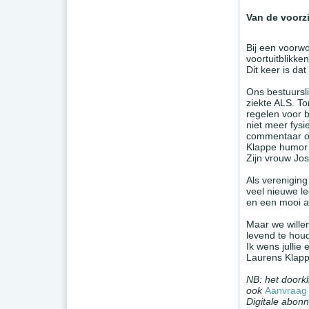
Van de voorzi
Bij een voorwoo
voortuitblikke
Dit keer is d
Ons bestuursl
ziekte ALS. To
regelen voor b
niet meer fysi
commentaar op
Klappe humor 
Zijn vrouw Jo
Als verenigin
veel nieuwe l
en een mooi ar
Maar we willen
levend te hou
Ik wens julli
Laurens Klap
NB: het doorkl
ook
Aanvraag 
Digitale abonn