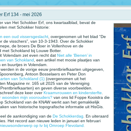
r Erf 134 - mei 2026
 van Het Schokker Erf, ons kwartaalblad, bevat de
elen met Schokker historie:
an een oud vissersgeslacht
, overgenomen uit het blad “De
r de visschers”, van 10-3-1943. Over de Schokker
nnepe, de broers De Boer in Vollenhove en de
 met Schokland bij Louwe Botter.
it Volendam zet even recht dat
Niet alle ‘Bienen’ in
en van Schokland
, een artikel met mooie plaatjes van
 en buurtjes in Volendam.
werden in de vorige eeuw prentbriefkaarten uitgegeven,
 Spoorenberg, Antoon Bosselaers en Peter Don
aarten van Schokland (1)
(overgenomen uit het
rten Magazine nr. 165 uit 2025 van de Vereniging
Prentbriefkaarten) en geven diverse voorbeelden.
schreef deze keer over
Kraamvrouwen en kindersterfte
.
 woonden mijn voorouders?
van ons lid Foppe Kooistra die
ep Schokland van de KNAW werkt aan het gemakkelijk
aken van historische topografische informatie uit HisGis.
deel de aankondiging van de
De Schokkerdag
. En uiteraard
es. Het record aan nieuwe leden in januari en februari
nieuwsonderwerp op tv bij Omroep Flevoland.