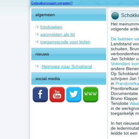
Gebruikersnaam vergeten?
algemeen
Schokke
Het meinummer
fotoboeken
volgende artik
aanmelden als lid
De laatsten v
toegangscode voor leden
Landstand voo
schuiten, Bru
verbondenheid
nieuws
Jan Schilder u
Volendam kom
Heimwee naar Schokland
andere Bienen
Op Schokland 
social media
schrijven Jan
in
Prentbriefk
Prentbriefkaa
Documentatie 
Bruno Klappe 
Tenslotte
Waar
in de werkgro
toegankelijk m
In het nieuws
de ledenmutati
leidde tot een