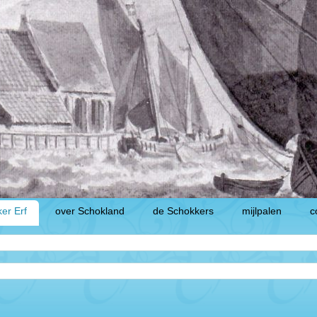
er Erf
over Schokland
de Schokkers
mijlpalen
c