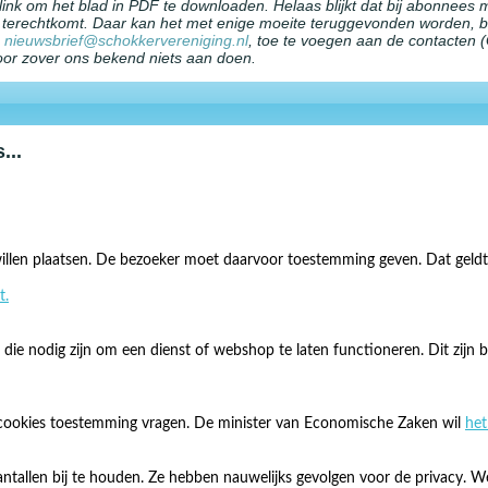
 link om het blad in PDF te downloaden. Helaas blijkt dat bij abonnees m
terechtkomt. Daar kan het met enige moeite teruggevonden worden, be
,
nieuwsbrief@schokkervereniging.nl
, toe te voegen aan de contacten (G
oor zover ons bekend niets aan doen.
...
illen plaatsen. De bezoeker moet daarvoor toestemming geven. Dat geldt 
t.
e nodig zijn om een dienst of webshop te laten functioneren. Dit zijn b
cookies toestemming vragen. De minister van Economische Zaken wil
het
ntallen bij te houden. Ze hebben nauwelijks gevolgen voor de privacy.