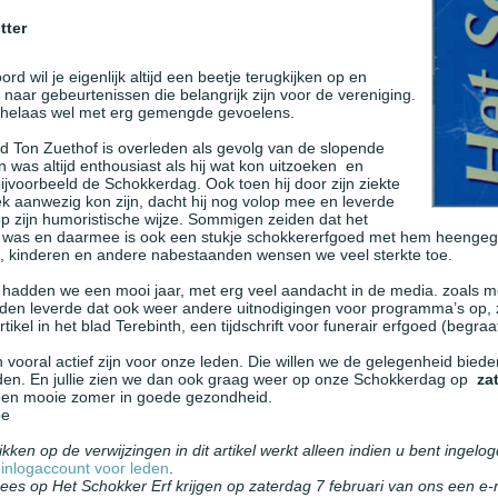
tter
rd wil je eigenlijk altijd een beetje terugkijken op en
n naar gebeurtenissen die belangrijk zijn voor de vereniging.
at helaas wel met erg gemengde gevoelens.
id Ton Zuethof is overleden als gevolg van de slopende
n was altijd enthousiast als hij wat kon uitzoeken en
ijvoorbeeld de Schokkerdag. Ook toen hij door zijn ziekte
ek aanwezig kon zijn, dacht hij nog volop mee en leverde
 zijn humoristische wijze. Sommigen zeiden dat het
was en daarmee is ook een stukje schokkererfgoed met hem heengeg
s, kinderen en andere nabestaanden wensen we veel sterkte toe.
g hadden we een mooi jaar, met erg veel aandacht in de media. zoals m
eden leverde dat ook weer andere uitnodigingen voor programma’s op, z
tikel in het blad Terebinth, een tijdschrift voor funerair erfgoed (begra
 vooral actief zijn voor onze leden. Die willen we de gelegenheid bie
den. En jullie zien we dan ook graag weer op onze Schokkerdag op
za
e een mooie zomer in goede gezondheid.
pe
ikken op de verwijzingen in dit artikel werkt alleen indien u bent ingel
inlogaccount voor leden
.
ees op Het Schokker Erf krijgen op zaterdag 7 februari van ons een e-m